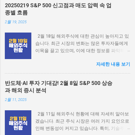
2025 fomc 일정 시황분석 해외주식 2월 18일
20250219 S&P 500 신고점과 매도 압력 속 업
주식현황 개요 2월 18일, 미국 증시는 휴장 상태
종별 흐름
였습니다. 이로 인해 유럽 증시가 더욱 주목받고
2월 19, 2025
있으며, 유럽 시장은 또 다시 신고가를 기록했습
니다. 반면, 중국 시장은 최근 급등세를 보인 후
2월 18일 해외주식에 대한 관심이 높아지고 있
차익 실현이 이루어지고 있는 상황입니다. 이러
습니다. 최근 시장의 변화는 많은 투자자들에게
한 흐름은 각국의 경제 지표와 정치적 상황에 따
이목을 끌고 있으며, 이에 대한 정보를 파악하는
라 달라지고 있습니다. 미국 증시 현황 미국 증
것이 중요합니다. 이번 포스팅에서는 2월 18일
시는 2월 18일 휴장으로 인해 특별한 변화가 없
자세한 내용 보기
해외주식의 전반적인 동향과 주요 요인들에 대
었습니다. 하지만 최근 미국의 경제 지표가 긍정
해 살펴보겠습니다. 테슬라 2025 전망 2월 18일
적으로 나타나면서, 다음 거래일에 대한 기대감
해외주식 시장 개요 현재 해외주식 시장은 다양
이 높아지고 있습니다. 특히, 고용 지표와 소비
반도체·AI 투자 기대감! 2월 8일 S&P 500 상승
한 요소들에 의해 영향을 받고 있습니다. 특히
자 물가 지수가 안정세를 보이고 있어, 연준의
과 해외 증시 분석
S&P 500 지수가 신고가를 경신하면서, 주식 시
금리 인상 속도에 대한 우려가 줄어들고 있습니
2월 11, 2025
장의 흐름이 어떻게 변화하고 있는지 살펴보겠
다. 이러한 긍정적인 신호는 미국 주식 시장에
습니다. 세계적인 경제 상황과 기업 실적도 함께
긍정적인 영향을 미칠 것으로 예상됩니다. 유럽
2월 11일 해외주식 현황에 대해 자세히 알아보
고려해야 하는 중요한 요소입니다. S&P 500 시
증시 동향 유럽 증시는 2월 18일 또 다시 신고가
겠습니다. 최근 주식 시장은 여러 가지 요인으로
장 동향 S&P 500 지수는 최근 경신을 이루었습
를 기록했습니다. 유럽의 주요 지수들은 강세를
인해 변동성이 커지고 있습니다. 특히, 기술주가
니다. 그러나 모든 주식이 동일한 흐름을 보이고
보이며, 특히 독일 DAX와 프랑스 CAC 40이 두