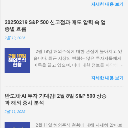
자세한 내용 보기
요한 역할을 하고 있습니다. 이번 포스팅에서는
각 지역의 주식 시장 현황을 살펴보겠습니다.
2025 fomc 일정 시황분석 해외주식 2월 18일
20250219 S&P 500 신고점과 매도 압력 속 업
주식현황 개요 2월 18일, 미국 증시는 휴장 상태
종별 흐름
였습니다. 이로 인해 유럽 증시가 더욱 주목받고
2월 19, 2025
있으며, 유럽 시장은 또 다시 신고가를 기록했습
니다. 반면, 중국 시장은 최근 급등세를 보인 후
2월 18일 해외주식에 대한 관심이 높아지고 있
차익 실현이 이루어지고 있는 상황입니다. 이러
습니다. 최근 시장의 변화는 많은 투자자들에게
한 흐름은 각국의 경제 지표와 정치적 상황에 따
이목을 끌고 있으며, 이에 대한 정보를 파악하는
라 달라지고 있습니다. 미국 증시 현황 미국 증
것이 중요합니다. 이번 포스팅에서는 2월 18일
시는 2월 18일 휴장으로 인해 특별한 변화가 없
자세한 내용 보기
해외주식의 전반적인 동향과 주요 요인들에 대
었습니다. 하지만 최근 미국의 경제 지표가 긍정
해 살펴보겠습니다. 테슬라 2025 전망 2월 18일
적으로 나타나면서, 다음 거래일에 대한 기대감
해외주식 시장 개요 현재 해외주식 시장은 다양
이 높아지고 있습니다. 특히, 고용 지표와 소비
반도체·AI 투자 기대감! 2월 8일 S&P 500 상승
한 요소들에 의해 영향을 받고 있습니다. 특히
자 물가 지수가 안정세를 보이고 있어, 연준의
과 해외 증시 분석
S&P 500 지수가 신고가를 경신하면서, 주식 시
금리 인상 속도에 대한 우려가 줄어들고 있습니
2월 11, 2025
장의 흐름이 어떻게 변화하고 있는지 살펴보겠
다. 이러한 긍정적인 신호는 미국 주식 시장에
습니다. 세계적인 경제 상황과 기업 실적도 함께
긍정적인 영향을 미칠 것으로 예상됩니다. 유럽
2월 11일 해외주식 현황에 대해 자세히 알아보
고려해야 하는 중요한 요소입니다. S&P 500 시