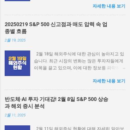
자세한 내용 보기
요한 역할을 하고 있습니다. 이번 포스팅에서는
각 지역의 주식 시장 현황을 살펴보겠습니다.
2025 fomc 일정 시황분석 해외주식 2월 18일
20250219 S&P 500 신고점과 매도 압력 속 업
주식현황 개요 2월 18일, 미국 증시는 휴장 상태
종별 흐름
였습니다. 이로 인해 유럽 증시가 더욱 주목받고
2월 19, 2025
있으며, 유럽 시장은 또 다시 신고가를 기록했습
니다. 반면, 중국 시장은 최근 급등세를 보인 후
2월 18일 해외주식에 대한 관심이 높아지고 있
차익 실현이 이루어지고 있는 상황입니다. 이러
습니다. 최근 시장의 변화는 많은 투자자들에게
한 흐름은 각국의 경제 지표와 정치적 상황에 따
이목을 끌고 있으며, 이에 대한 정보를 파악하는
라 달라지고 있습니다. 미국 증시 현황 미국 증
것이 중요합니다. 이번 포스팅에서는 2월 18일
시는 2월 18일 휴장으로 인해 특별한 변화가 없
자세한 내용 보기
해외주식의 전반적인 동향과 주요 요인들에 대
었습니다. 하지만 최근 미국의 경제 지표가 긍정
해 살펴보겠습니다. 테슬라 2025 전망 2월 18일
적으로 나타나면서, 다음 거래일에 대한 기대감
해외주식 시장 개요 현재 해외주식 시장은 다양
이 높아지고 있습니다. 특히, 고용 지표와 소비
반도체·AI 투자 기대감! 2월 8일 S&P 500 상승
한 요소들에 의해 영향을 받고 있습니다. 특히
자 물가 지수가 안정세를 보이고 있어, 연준의
과 해외 증시 분석
S&P 500 지수가 신고가를 경신하면서, 주식 시
금리 인상 속도에 대한 우려가 줄어들고 있습니
2월 11, 2025
장의 흐름이 어떻게 변화하고 있는지 살펴보겠
다. 이러한 긍정적인 신호는 미국 주식 시장에
습니다. 세계적인 경제 상황과 기업 실적도 함께
긍정적인 영향을 미칠 것으로 예상됩니다. 유럽
2월 11일 해외주식 현황에 대해 자세히 알아보